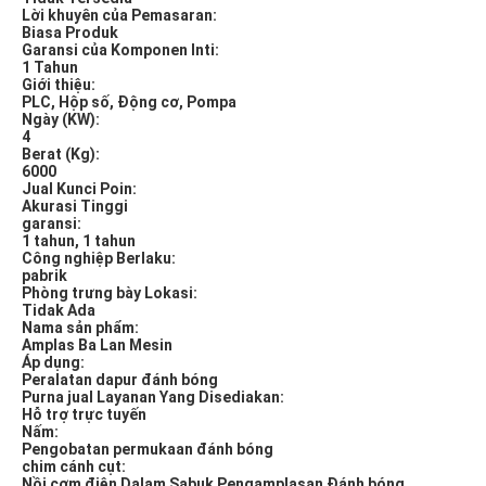
Lời khuyên của Pemasaran:
Biasa Produk
Garansi của Komponen Inti:
1 Tahun
Giới thiệu:
PLC, Hộp số, Động cơ, Pompa
Ngày (KW):
4
Berat (Kg):
6000
Jual Kunci Poin:
Akurasi Tinggi
garansi:
1 tahun, 1 tahun
Công nghiệp Berlaku:
pabrik
Phòng trưng bày Lokasi:
Tidak Ada
Nama sản phẩm:
Amplas Ba Lan Mesin
Áp dụng:
Peralatan dapur đánh bóng
Purna jual Layanan Yang Disediakan:
Hỗ trợ trực tuyến
Nấm:
Pengobatan permukaan đánh bóng
chim cánh cụt:
Nồi cơm điện Dalam Sabuk Pengamplasan Đánh bóng