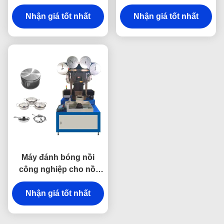
trong dụng cụ nấu
Double End đa chức
Nhận giá tốt nhất
nướng
Nhận giá tốt nhất
năng
Máy đánh bóng nồi
công nghiệp cho nồi
cơm điện kim loại được
Nhận giá tốt nhất
chứng nhận ISO