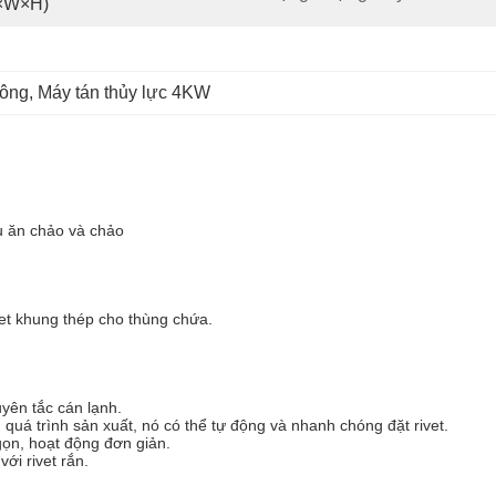
×W×H)
công
, 
Máy tán thủy lực 4KW
u ăn chảo và chảo
et khung thép cho thùng chứa.
uyên tắc cán lạnh.
quá trình sản xuất, nó có thể tự động và nhanh chóng đặt rivet.
gọn, hoạt động đơn giản.
ới rivet rắn.