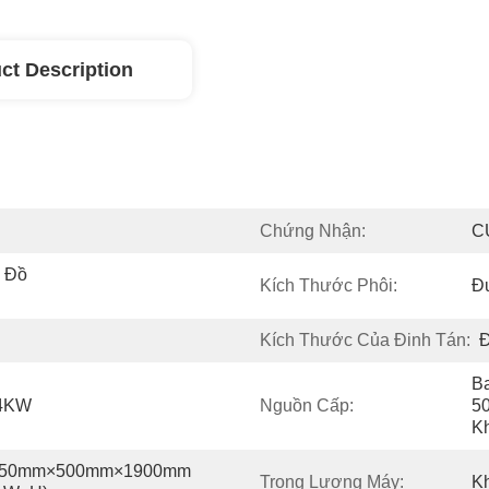
ct Description
Chứng Nhận:
C
 Đồ 
Kích Thước Phôi:
Đ
Kích Thước Của Đinh Tán:
B
 4KW
Nguồn Cấp:
5
K
50mm×500mm×1900mm 
Trọng Lượng Máy:
K