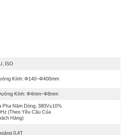
U, ISO
ường Kính: Φ140~φ400mm
Đường Kính: Φ4mm~φ8mm
a Pha Năm Dòng, 380V±10% 
0Hz (Theo Yêu Cầu Của 
hách Hàng)
hoảng 0,4T