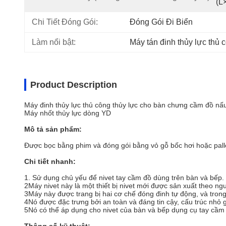
(L
Chi Tiết Đóng Gói:
Đóng Gói Đi Biển
Làm nổi bật:
Máy tán đinh thủy lực thủ 
Product Description
Máy đinh thủy lực thủ công thủy lực cho bàn chưng cầm đồ nấ
Máy nhốt thủy lực dòng YD
Mô tả sản phẩm:
Được bọc bằng phim và đóng gói bằng vỏ gỗ bốc hơi hoặc pall
Chi tiết nhanh:
1. Sử dụng chủ yếu để nivet tay cầm đồ dùng trên bàn và bếp.
2Máy nivet này là một thiết bị nivet mới được sản xuất theo ng
3Máy này được trang bị hai cơ chế đóng đinh tự động, và trong 
4Nó được đặc trưng bởi an toàn và đáng tin cậy, cấu trúc nhỏ 
5Nó có thể áp dụng cho nivet của bàn và bếp dụng cụ tay cầm v