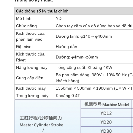
Thông số kỹ thuật:
Các thông số kỹ thuật chính
Mô hình
YD
Chức năng
Chọn tay cầm của đồ dùng bàn và đồ dù
Kích thước của
Đường kính: φ140 ~ φ400mm
phần làm việc
Đặt nivet
Hướng dẫn
Kích thước của
Đường: φ4mm
~φ8mm
Rivet
Năng lượng máy
Tổng công suất: Khoảng 4KW
Ba pha năm dòng, 380V ± 10% 50 Hz (Có
Cung cấp điện
khách hàng)
Kích thước máy
1350mm × 500mm × 1900mm (L × W × 
Trọng lượng máy
Khoảng 0.4T