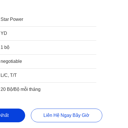
Star Power
YD
1 bộ
negotiable
L/C, T/T
20 Bộ/Bộ mỗi tháng
Nhất
Liên Hệ Ngay Bây Giờ