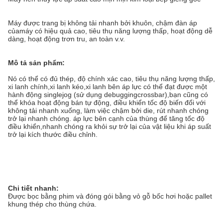
Máy được trang bị không tải nhanh bởi khuôn, chậm đàn áp
củamáy có hiệu quả cao, tiêu thụ năng lượng thấp, hoạt động dễ
dàng, hoạt động trơn tru, an toàn v.v.
Mô tả sản phẩm:
Nó có thể có đủ thép, độ chính xác cao, tiêu thụ năng lượng thấp,
xi lanh chính,xi lanh kéo,xi lanh bên áp lực có thể đạt được một
hành động singlejog (sử dụng debuggingcrossbar),bạn cũng có
thể khóa hoạt động bán tự động, điều khiển tốc độ biến đổi với
không tải nhanh xuống, làm việc chậm bởi die, rút nhanh chóng
trở lại nhanh chóng. áp lực bên cạnh của thùng để tăng tốc độ
điều khiển,nhanh chóng ra khỏi sự trở lại của vật liệu khi áp suất
trở lại kích thước điều chỉnh.
Chi tiết nhanh:
Được bọc bằng phim và đóng gói bằng vỏ gỗ bốc hơi hoặc pallet
khung thép cho thùng chứa.