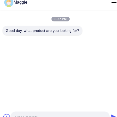
Maggie
Điện thoại
86-13342999029
8:27 PM
Good day, what product are you looking for?
Chính sách bảo mật
|
Sơ đồ trang web
Trung Quốc Chất lượng tốt Dây chuyền sản xuất đồ nấu nướng
Nhà cung cấp. Bản quyền © -2026 Foshan Star Power
Technology Co.Ltd Tất cả các quyền được bảo lưu.