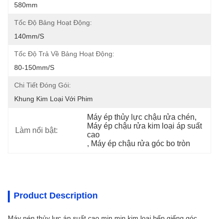
580mm
Tốc Độ Bảng Hoạt Động:
140mm/s
Tốc Độ Trả Về Bảng Hoạt Động:
80-150mm/s
Chi Tiết Đóng Gói:
Khung Kim Loại Với Phim
Máy ép thủy lực chậu rửa chén
, 
Máy ép chậu rửa kim loại áp suất 
Làm nổi bật:
cao
, 
Máy ép chậu rửa góc bo tròn
Product Description
Máy nén thủy lực áp suất cao mịn mịn kim loại bếp giếng góc