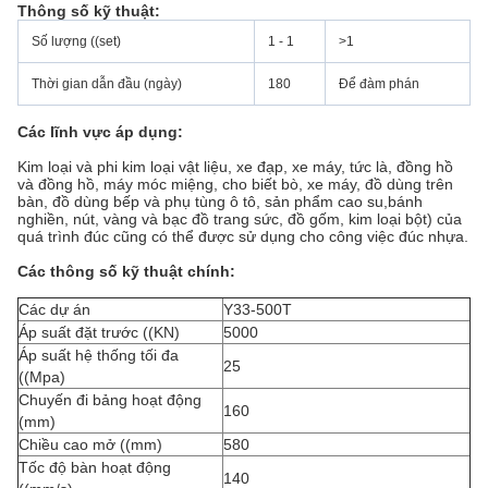
Thông số kỹ thuật:
Số lượng ((set)
1 - 1
>1
Thời gian dẫn đầu (ngày)
180
Để đàm phán
Các lĩnh vực áp dụng:
Kim loại và phi kim loại vật liệu, xe đạp, xe máy, tức là, đồng hồ
và đồng hồ, máy móc miệng, cho biết bò, xe máy, đồ dùng trên
bàn, đồ dùng bếp và phụ tùng ô tô, sản phẩm cao su,bánh
nghiền, nút, vàng và bạc đồ trang sức, đồ gốm, kim loại bột) của
quá trình đúc cũng có thể được sử dụng cho công việc đúc nhựa.
Các thông số kỹ thuật chính:
Các dự án
Y33-500T
Áp suất đặt trước ((KN)
5000
Áp suất hệ thống tối đa
25
((Mpa)
Chuyến đi bảng hoạt động
160
(mm)
Chiều cao mở ((mm)
580
Tốc độ bàn hoạt động
140