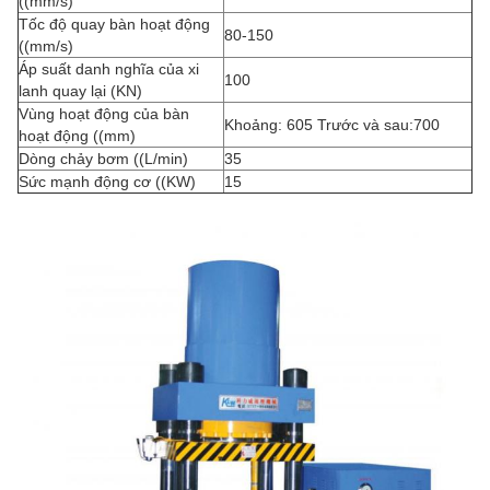
((mm/s)
Tốc độ quay bàn hoạt động
80-150
((mm/s)
Áp suất danh nghĩa của xi
100
lanh quay lại (KN)
Vùng hoạt động của bàn
Khoảng: 605 Trước và sau:700
hoạt động ((mm)
Dòng chảy bơm ((L/min)
35
Sức mạnh động cơ ((KW)
15