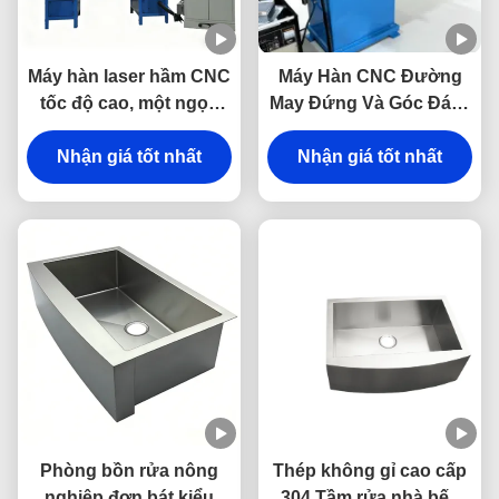
Máy hàn laser hầm CNC
Máy Hàn CNC Đường
tốc độ cao, một ngọn
May Đứng Và Góc Đáy -
đuốc tự động cho bồn
Máy Hàn Đặc Biệt
rửa thép không gỉ
Nhận giá tốt nhất
Nhận giá tốt nhất
Phòng bồn rửa nông
Thép không gỉ cao cấp
nghiệp đơn bát kiểu
304 Tầm rửa nhà bếp