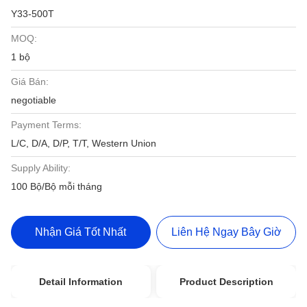
Y33-500T
MOQ:
1 bộ
Giá Bán:
negotiable
Payment Terms:
L/C, D/A, D/P, T/T, Western Union
Supply Ability:
100 Bộ/Bộ mỗi tháng
Nhận Giá Tốt Nhất
Liên Hệ Ngay Bây Giờ
Detail Information
Product Description