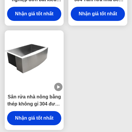
châu Âu cong phía
dưới đáy với thiết kế
trước trong thép không
Nhận giá tốt nhất
bồn rửa đơn chống trầy
Nhận giá tốt nhất
gỉ 304 cho bếp
xước và dễ làm sạch
Sân rửa nhà nông bằng
thép không gỉ 304 được
làm bằng tay với chất
giảm âm thanh & chống
Nhận giá tốt nhất
ngưng tụ và thiết kế mặt