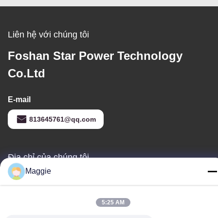
Liên hệ với chúng tôi
Foshan Star Power Technology
Co.Ltd
E-mail
813645761@qq.com
Địa chỉ của chúng tôi
Maggie
Địa chỉ
Phòng 1402, khối A6, không.133, Đường Jihua Tây Quận
Chancheng, Thành phố Foshan, tỉnh Quảng Đông.
5:25 AM