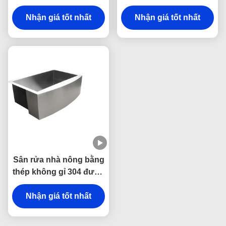
châu Âu cong phía
dưới đáy với thiết kế
trước trong thép không
Nhận giá tốt nhất
bồn rửa đơn chống trầy
Nhận giá tốt nhất
gỉ 304 cho bếp
xước và dễ làm sạch
Sân rửa nhà nông bằng
thép không gỉ 304 được
làm bằng tay với chất
giảm âm thanh & chống
Nhận giá tốt nhất
ngưng tụ và thiết kế mặt
nạ cong