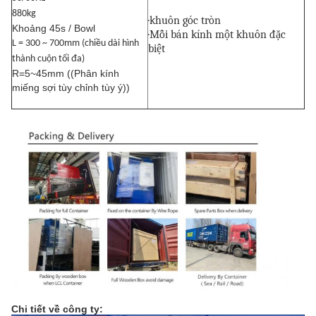
880kg
·
khuôn góc tròn
Khoảng 45s / Bowl
·Mỗi bán kính một khuôn đặc
L = 300 ~ 700mm (chiều dài hình
biệt
thành cuộn tối đa)
R=5~45mm ((Phân kính
miếng sợi tùy chỉnh tùy ý))
Chi tiết về công ty: