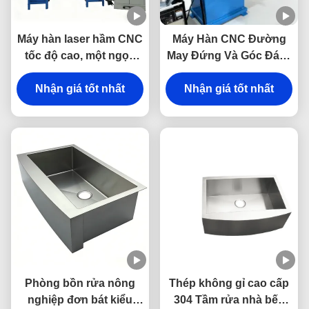
Máy hàn laser hầm CNC
Máy Hàn CNC Đường
tốc độ cao, một ngọn
May Đứng Và Góc Đáy -
đuốc tự động cho bồn
Máy Hàn Đặc Biệt
rửa thép không gỉ
Nhận giá tốt nhất
Nhận giá tốt nhất
Phòng bồn rửa nông
Thép không gỉ cao cấp
nghiệp đơn bát kiểu
304 Tầm rửa nhà bếp