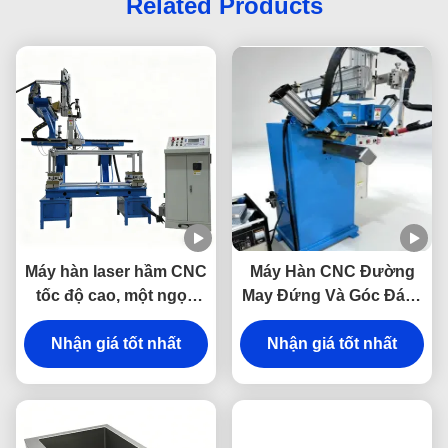
Related Products
Máy hàn laser hầm CNC
Máy Hàn CNC Đường
tốc độ cao, một ngọn
May Đứng Và Góc Đáy -
đuốc tự động cho bồn
Máy Hàn Đặc Biệt
rửa thép không gỉ
Nhận giá tốt nhất
Nhận giá tốt nhất