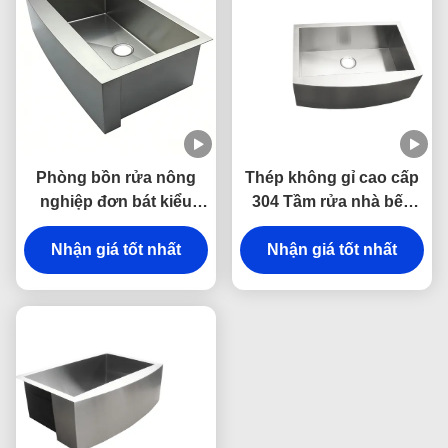
Phòng bồn rửa nông
Thép không gỉ cao cấp
nghiệp đơn bát kiểu
304 Tầm rửa nhà bếp
châu Âu cong phía
dưới đáy với thiết kế
trước trong thép không
Nhận giá tốt nhất
bồn rửa đơn chống trầy
Nhận giá tốt nhất
gỉ 304 cho bếp
xước và dễ làm sạch