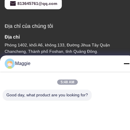
813645761@qq.com
Địa chỉ của chúng tôi
Địa chỉ
Phòng 1402, khối A6, không.133, Đường Jihua Tây Quận
Chancheng, Thành phố Foshan, tỉnh Quảng Đông.
Điện thoại
Maggie
86-13342999029
5:48 AM
Good day, what product are you looking for?
Chính sách bảo mật
|
Sơ đồ trang web
Trung Quốc Chất lượng tốt Dây chuyền sản xuất đồ nấu nướng
Nhà cung cấp. Bản quyền © -2026 Foshan Star Power
Technology Co.Ltd Tất cả các quyền được bảo lưu.