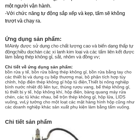
một người vận hành.
-
Với chức năng tự động sắp xếp và kẹp, tấm sẽ không
trượt và chạy ra.
Ứng dụng sản phẩm:
M
Ainly được sử dụng cho chất lượng cao và biến dạng thấp tự
động
chiều dọc
hàn các xi lanh kim loại và các tấm liên kết được
làm bằng thép không gỉ, sắt, nhôm và đồng vv
;
Chi tiết về ứng dụng sản phẩm:
bồn rửa y tế, bồn rửa bằng thép không gỉ, bồn rửa bằng tay cho
các thiết bị và dụng cụ bếp thương mại, bộ phận tích hợp tùy
chỉnh, hộp điện thép không gỉ hộp tủ điện,Thiết bị nông nghiệp
bình nước nhiệt độ liên tục, thùng rượu vang, bể thép không gỉ,
tủ thiết bị y tế, hộp không khí, hộp điện, bàng quang máy rửa
chén, các tủ khác nhau, bể trộn thép không gỉ, hộp lửa, LIDS
vuông, vvLý tưởng cho một loạt các mặt hàng hình hộp cũng như
các doanh nghiệp khác sản xuất phụ kiện làm bằng tấm vuông.
Chi tiết sản phẩm