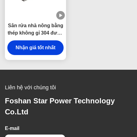
Sân rửa nhà nông bằng
thép không gỉ 304 được
làm bằng tay với chất
giảm âm thanh & chống
Nhận giá tốt nhất
ngưng tụ và thiết kế mặt
nạ cong
Liên hệ với chúng tôi
Foshan Star Power Technology
Co.Ltd
E-mail