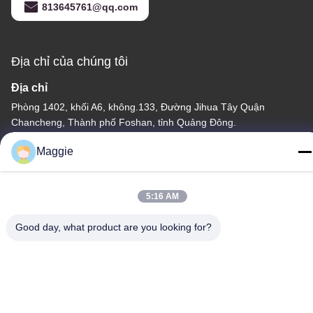
813645761@qq.com
Địa chỉ của chúng tôi
Địa chỉ
Phòng 1402, khối A6, không.133, Đường Jihua Tây Quận
Chancheng, Thành phố Foshan, tỉnh Quảng Đông.
Điện thoại
Maggie
86-13342999029
5:16 AM
Good day, what product are you looking for?
Chính sách bảo mật
|
Sơ đồ trang web
Trung Quốc Chất lượng tốt Dây chuyền sản xuất đồ nấu nướng
Nhà cung cấp. Bản quyền © -2026 Foshan Star Power
Technology Co.Ltd Tất cả các quyền được bảo lưu.