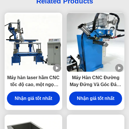
Related Products
Máy hàn laser hầm CNC
Máy Hàn CNC Đường
tốc độ cao, một ngọn
May Đứng Và Góc Đáy -
đuốc tự động cho bồn
Máy Hàn Đặc Biệt
rửa thép không gỉ
Nhận giá tốt nhất
Nhận giá tốt nhất