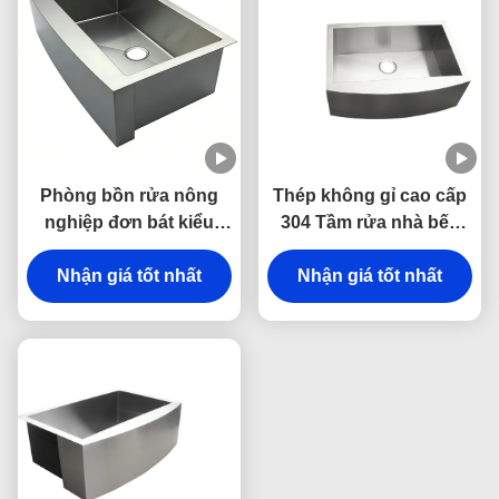
Phòng bồn rửa nông
Thép không gỉ cao cấp
nghiệp đơn bát kiểu
304 Tầm rửa nhà bếp
châu Âu cong phía
dưới đáy với thiết kế
trước trong thép không
Nhận giá tốt nhất
bồn rửa đơn chống trầy
Nhận giá tốt nhất
gỉ 304 cho bếp
xước và dễ làm sạch