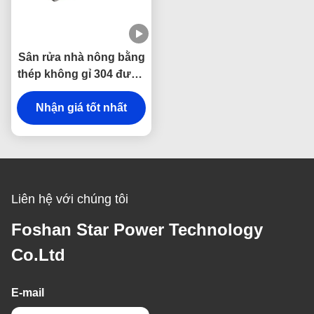
Sân rửa nhà nông bằng
thép không gỉ 304 được
làm bằng tay với chất
giảm âm thanh & chống
Nhận giá tốt nhất
ngưng tụ và thiết kế mặt
nạ cong
Liên hệ với chúng tôi
Foshan Star Power Technology
Co.Ltd
E-mail