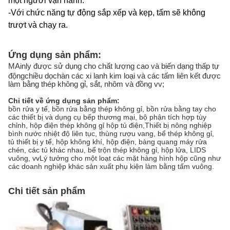
một người vận hành.
-
Với chức năng tự động sắp xếp và kẹp, tấm sẽ không
trượt và chạy ra.
Ứng dụng sản phẩm:
M
Ainly được sử dụng cho chất lượng cao và biến dạng thấp tự
động
chiều dọc
hàn các xi lanh kim loại và các tấm liên kết được
làm bằng thép không gỉ, sắt, nhôm và đồng vv
;
Chi tiết về ứng dụng sản phẩm:
bồn rửa y tế, bồn rửa bằng thép không gỉ, bồn rửa bằng tay cho
các thiết bị và dụng cụ bếp thương mại, bộ phận tích hợp tùy
chỉnh, hộp điện thép không gỉ hộp tủ điện,Thiết bị nông nghiệp
bình nước nhiệt độ liên tục, thùng rượu vang, bể thép không gỉ,
tủ thiết bị y tế, hộp không khí, hộp điện, bàng quang máy rửa
chén, các tủ khác nhau, bể trộn thép không gỉ, hộp lửa, LIDS
vuông, vvLý tưởng cho một loạt các mặt hàng hình hộp cũng như
các doanh nghiệp khác sản xuất phụ kiện làm bằng tấm vuông.
Chi tiết sản phẩm