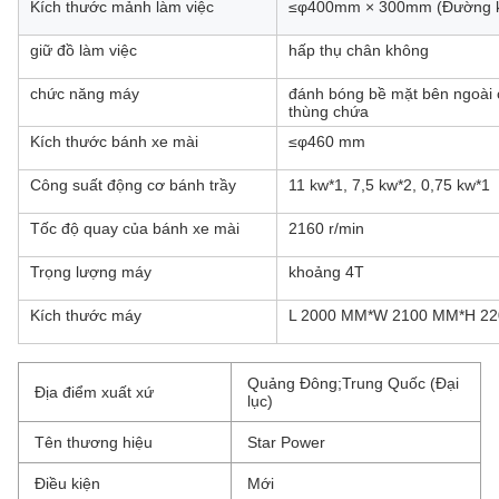
Kích thước mảnh làm việc
≤φ400mm × 300mm (Đường k
giữ đồ làm việc
hấp thụ chân không
chức năng máy
đánh bóng bề mặt bên ngoài 
thùng chứa
Kích thước bánh xe mài
≤φ460 mm
Công suất động cơ bánh trầy
11 kw*1, 7,5 kw*2, 0,75 kw*1
Tốc độ quay của bánh xe mài
2160 r/min
Trọng lượng máy
khoảng 4T
Kích thước máy
L 2000 MM*W 2100 MM*H 2
Quảng Đông;Trung Quốc (Đại
Địa điểm xuất xứ
lục)
Tên thương hiệu
Star Power
Điều kiện
Mới