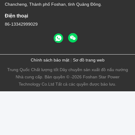
Chancheng, Thành phố Foshan, tỉnh Quảng Đông.
Điện thoại
86-13342999029
Chính sách bảo mật
|
Sơ đồ trang web
Trung Quốc Chất lượng tốt Dây chuyền sản xuất đồ nấu nướng
Nhà cung cấp. Bản quyền © -2026 Foshan Star Power
Technology Co.Ltd Tất cả các quyền được bảo lưu.