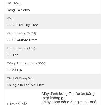
Hệ Thống:
Động Cơ Servo
Vôn:
380V/220V Tùy Chọn
Kích Thước(l*w*h):
2200*2400*4200mm
Trọng Lượng (tấn):
3,5 Tấn
Công Suất Động Cơ (kW):
30 Mã Lực
Chi Tiết Đóng Gói:
Khung Kim Loại Với Phim
Máy đánh bóng đồ nấu ăn bằng 
thép không gỉ
, 
Máy đánh bóng dụng cụ cỡ nhỏ
Làm nổi bật: