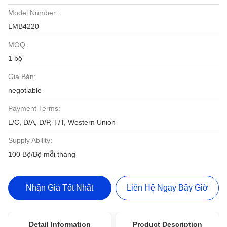
Model Number:
LMB4220
MOQ:
1 bộ
Giá Bán:
negotiable
Payment Terms:
L/C, D/A, D/P, T/T, Western Union
Supply Ability:
100 Bộ/Bộ mỗi tháng
Nhận Giá Tốt Nhất
Liên Hệ Ngay Bây Giờ
Detail Information
Product Description