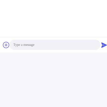
Máy đánh bóng dụng
Máy đánh bóng đồ
cụ nấu động cơ Servo
dùng bằng thép không
để chà nhám đáy nồi
gỉ tự động cho đồ nấu
Nhận giá tốt nhất
nhôm
Nhận giá tốt nhất
nướng
Photo
Video Call
Audio Call