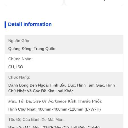
Detail Information
Nguồn Gốc:
Quảng Đông, Trung Quốc
Chứng Nhận:
CU, ISO
Chức Năng:
Đánh Bóng Bên Ngoài Hình Bầu Dục, Hình Tam Giác, Hình 
Chữ Nhật Và Các Đồ Kim Loại Khác
Max.
Tối Đa.
Size Of Workpiece
Kích Thước Phôi
:
Hình Chữ Nhật: 400mm×400mm×120mm (L×W×H)
Tốc Độ Của Bánh Xe Mài Mòn:
Bánh Xe Mài Mòn: 2160r/min (Có Thể Điều Chỉnh)