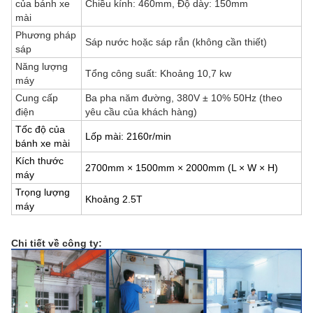
của bánh xe
Chiều kính: 460mm, Độ dày: 150mm
mài
Phương pháp
Sáp nước hoặc sáp rắn (không cần thiết)
sáp
Năng lượng
Tổng công suất: Khoảng 10,7 kw
máy
Cung cấp
Ba pha năm đường, 380V ± 10% 50Hz (theo
điện
yêu cầu của khách hàng)
Tốc độ của
Lốp mài: 2160r/min
bánh xe mài
Kích thước
2700mm × 1500mm × 2000mm (L × W × H)
máy
Trọng lượng
Khoảng 2.5T
máy
Chi tiết về công ty: