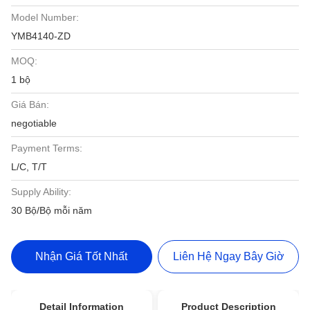
Model Number:
YMB4140-ZD
MOQ:
1 bộ
Giá Bán:
negotiable
Payment Terms:
L/C, T/T
Supply Ability:
30 Bộ/Bộ mỗi năm
Nhận Giá Tốt Nhất
Liên Hệ Ngay Bây Giờ
Detail Information
Product Description