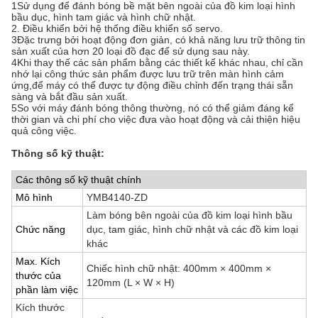
1Sử dụng để đánh bóng bề mặt bên ngoài của đồ kim loại hình
bầu dục, hình tam giác và hình chữ nhật.
2. Điều khiển bởi hệ thống điều khiển số servo.
3Đặc trưng bởi hoạt động đơn giản, có khả năng lưu trữ thông tin
sản xuất của hơn 20 loại đồ đạc để sử dụng sau này.
4Khi thay thế các sản phẩm bằng các thiết kế khác nhau, chỉ cần
nhớ lại công thức sản phẩm được lưu trữ trên màn hình cảm
ứng,để máy có thể được tự động điều chỉnh đến trạng thái sẵn
sàng và bắt đầu sản xuất.
5So với máy đánh bóng thông thường, nó có thể giảm đáng kể
thời gian và chi phí cho việc đưa vào hoạt động và cải thiện hiệu
quả công việc.
Thông số kỹ thuật:
Các thông số kỹ thuật chính
Mô hình
YMB4140-ZD
Làm bóng bên ngoài của đồ kim loại hình bầu
Chức năng
dục, tam giác, hình chữ nhật và các đồ kim loại
khác
Max. Kích
Chiếc hình chữ nhật: 400mm × 400mm ×
thước của
120mm (L × W × H)
phần làm việc
Kích thước